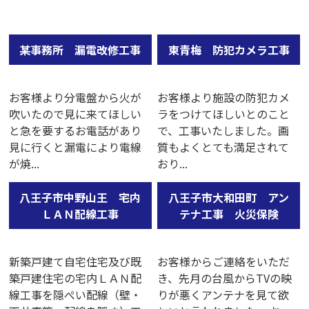
某事務所 漏電改修工事
東青梅 防犯カメラ工事
お客様より分電盤から火が
お客様より施設の防犯カメ
吹いたので見に来てほしい
ラをつけてほしいとのこと
と急を要するお電話があり
で、工事いたしました。画
見に行くと漏電により電線
質もよくとても満足されて
が焼...
おり...
八王子市中野山王 宅内
八王子市大和田町 アン
ＬＡＮ配線工事
テナ工事 火災保険
新築戸建て自宅住宅及び既
お客様からご連絡をいただ
築戸建住宅の宅内ＬＡＮ配
き、先月の台風からTVの映
線工事を隠ぺい配線（壁・
りが悪くアンテナを見て欲