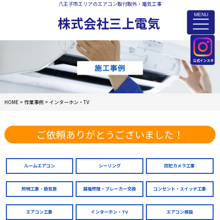
八王子市エリアのエアコン取付取外・電気工事
MENU
株式会社三上電気
toggle
naviga
公式インスタ
HOME
>
作業事例
>
インターホン・TV
ご依頼ありがとうございました！
ルームエアコン
シーリング
防犯カメラ工事
照明工事・換気扇
漏電修理・ブレーカー交換
コンセント・スイッチ工事
エアコン工事
インターホン・TV
エアコン移設