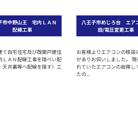
子市中野山王 宅内ＬＡＮ
八王子市めじろ台 エア
配線工事
設/電圧変更工事
建て自宅住宅及び既築戸建住
お客様よりエアコンの移設
内ＬＡＮ配線工事を隠ぺい配
がありお伺いしました。 現
・天井裏等へ配線を隠す）工
れていたエアコンの故障し
たの...