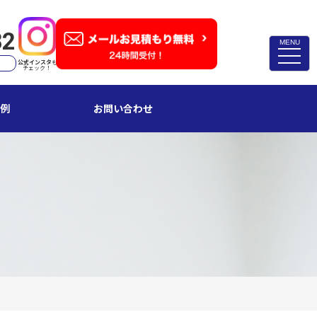
82
MENU
toggle
公式インスタ
も
naviga
チェック！
例
お問い合わせ
TVアンテナ修理・取付
スイッチ修理・取付
漏電調査・修理
4k・8k受信工事