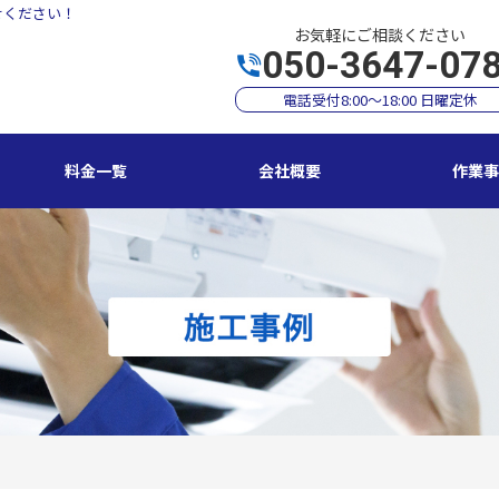
せください！
お気軽にご相談ください
050-3647-07
電話受付8:00～18:00 日曜定休
料金一覧
会社概要
作業事
アコンクリーニング
エアコン修理・取付
明の修理・取付
コンセント修理・取付
相３線式切替工事
換気扇等修理・取付
犯カメラ
家庭用EV充電工事