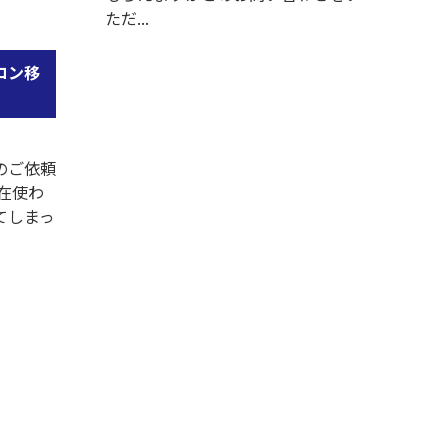
ただ...
コン移
のご依頼
在使わ
てしまっ