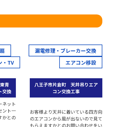
！
扇
漏電修理・ブレーカー交換
・TV
エアコン移設
市東青
八王子市片倉町 天井吊りエア
ト交換
コン交換工事
ーネット
セント一
お客様より天井に着いている四方向
すかとの
のエアコンから風が出ないので見て
もらえますかとのお問い合わせをい