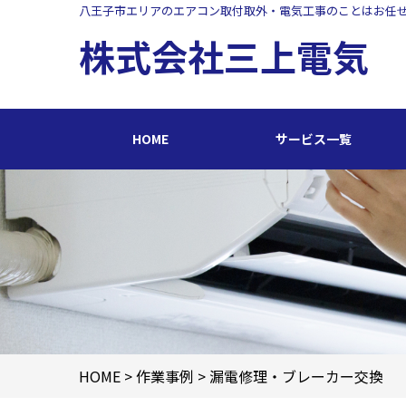
八王子市エリアのエアコン取付取外・電気工事のことはお任
株式会社三上電気
HOME
サービス一覧
業務用エアコン交換・取付・修理
エ
インターホン修理・取付
照
ブレーカー修理・取付
単
LAN、電気配線工事
防
HOME
>
作業事例
>
漏電修理・ブレーカー交換