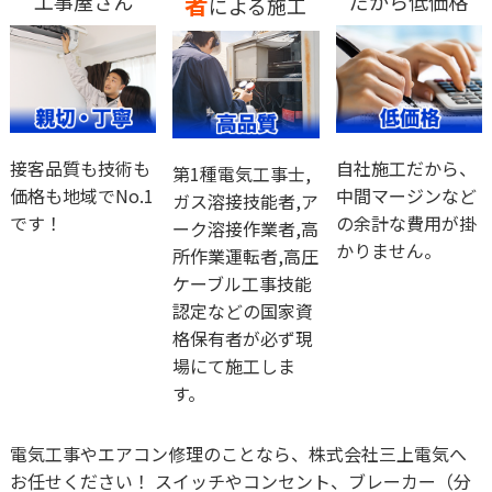
工事屋さん
者
だから低価格
による施工
接客品質も技術も
自社施工だから、
第1種電気工事士,
価格も地域でNo.1
中間マージンなど
ガス溶接技能者,ア
です！
の余計な費用が掛
ーク溶接作業者,高
かりません。
所作業運転者,高圧
ケーブル工事技能
認定などの国家資
格保有者が必ず現
場にて施工しま
す。
電気工事やエアコン修理のことなら、株式会社三上電気へ
お任せください！ スイッチやコンセント、ブレーカー（分