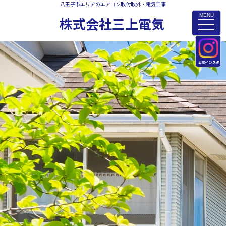
八王子市エリアのエアコン取付取外・電気工事
MENU
株式会社三上電気
toggle
naviga
公式インスタ