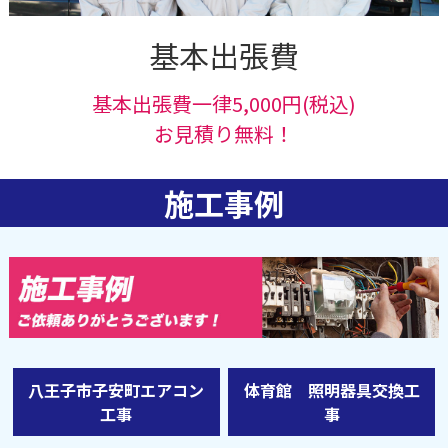
基本出張費
基本出張費一律5,000円(税込)
お見積り無料！
施工事例
八王子市子安町エアコン
体育館 照明器具交換工
工事
事