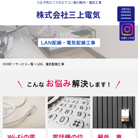
八王子市エリアのエアコン取付取外・電気工事
MENU
株式会社三上電気
toggle
naviga
公式インスタ
HOME
>
サービス一覧
>
LAN、電気配線工事
Wi-Fiの電
電話機の位
屋外、車