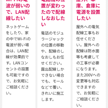
波が弱いの
置が変わっ
庫、倉庫に
で、LAN配
たので配線
電源を設置
線したい
しなおした
したい
い
ネットゲーム
屋外への電気
をしたり、家
配線工事もお
電話のモジュ
の中でWi-Fiの
任せくださ
ラージャック
電波が弱い場
い。屋外への
の位置の移動
合は、LAN配
配線は防水面
や、配線のし
線が効果的で
等も考慮して
なおしもお任
す。LANコン
の工事が必要
せください。
セントの設置
になります。
露出配線しか
も可能ですの
また200Vへの
できない場合
で、お気軽に
変更等も対応
でも、モール
ご相談くださ
できますの
などで覆い、
い。
で、お気軽に
きれいに施工
ご相談くださ
します。
い。